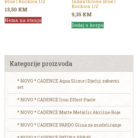
Blue | Kockica 1/2
Indanthrone Blue |
Kockica 1/2
13,50
KM
9,35
KM
Nema na stanju
Dodaj u korpu
Kategorije proizvoda
* NOVO * CADENCE Aqua Slime | Dječiji zabavni
set
* NOVO * CADENCE Iron Effect Paste
* NOVO * CADENCE Matte Metallic Akrilne Boje
* NOVO * CADENCE PARDO Glina za modeliranje
* NOVO * CADENCE PATINA SPRAY