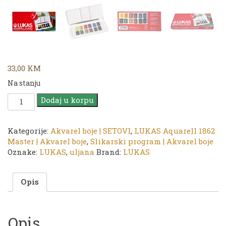
33,00
KM
Na stanju
LUKAS
Dodaj u korpu
Aquarell
Studio
|
Kategorije:
Akvarel boje | SETOVI
,
LUKAS Aquarell 1862
SET
Master | Akvarel boje
,
Slikarski program | Akvarel boje
Akvarel
Oznake:
LUKAS
,
uljana
Brand:
LUKAS
Boja
12/1
Opis
količina
Opis