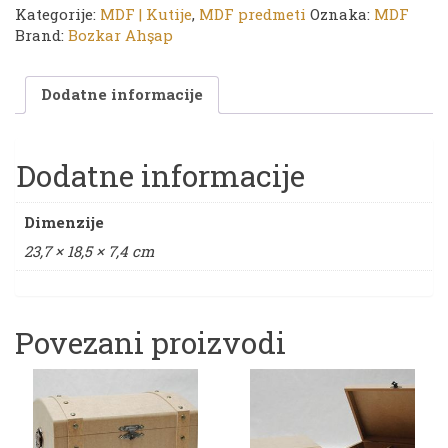
kutija
Kategorije:
MDF | Kutije
,
MDF predmeti
Oznaka:
MDF
|
Brand:
Bozkar Ahşap
23,7
x
Dodatne informacije
18,5
x
7,4
količina
Dodatne informacije
Dimenzije
23,7 × 18,5 × 7,4 cm
Povezani proizvodi