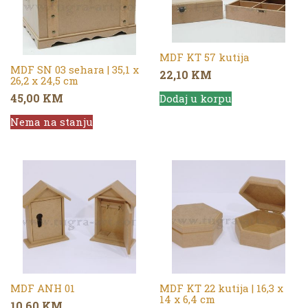
MDF KT 57 kutija
MDF SN 03 sehara | 35,1 x
22,10
KM
26,2 x 24,5 cm
45,00
KM
Dodaj u korpu
Nema na stanju
MDF ANH 01
MDF KT 22 kutija | 16,3 x
14 x 6,4 cm
10,60
KM