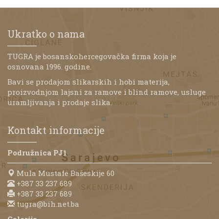
Ukratko o nama
TUGRA je bosanskohercegovačka firma koja je
osnovana 1996. godine.
Bavi se prodajom slikarskih i hobi materija,
proizvodnjom lajsni za ramove i blind ramove, usluge
uramljivanja i prodaje slika.
Kontakt informacije
Podružnica PJ1
Mula Mustafe Bašeskije 60
+387 33 237 689
+387 33 237 689
tugra@bih.net.ba
Galerija