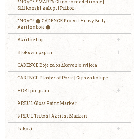
*NOVO* SMARTA Glina za modeliranje |
Silikonski kalupi | Pribor
*NOVO* ⬤ CADENCE Pro Art Heavy Body
Akrilne boje ⬤
Akrilne boje
Blokovi i papiri
CADENCE Boje za oslikavanje svijeća
CADENCE Plaster of Paris | Gips za kalupe
HOBI program
KREUL Gloss Paint Marker
KREUL Triton | Akrilni Markeri
Lakovi