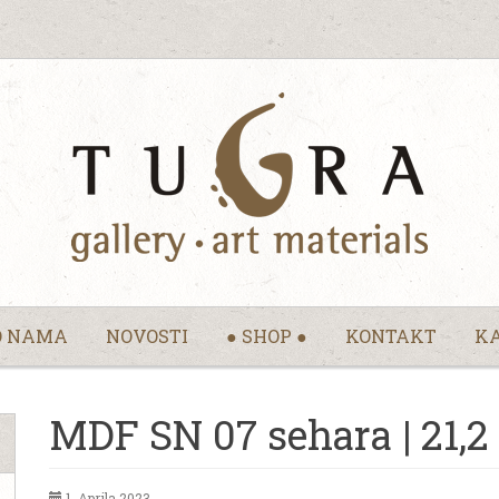
O NAMA
NOVOSTI
● SHOP ●
KONTAKT
KA
MDF SN 07 sehara | 21,2 
1. Aprila 2023.