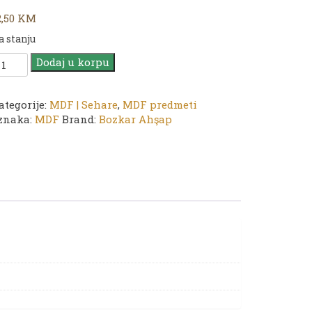
2,50
KM
a stanju
DF
Dodaj u korpu
N
7
ehara
ategorije:
MDF | Sehare
,
MDF predmeti
znaka:
MDF
Brand:
Bozkar Ahşap
,2
,2
,5
m
oličina