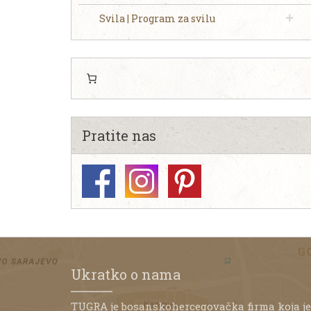
Svila | Program za svilu
Pratite nas
Ukratko o nama
TUGRA je bosanskohercegovačka firma koja je