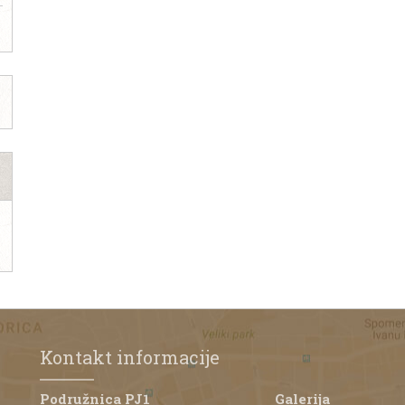
Kontakt informacije
Podružnica PJ1
Galerija