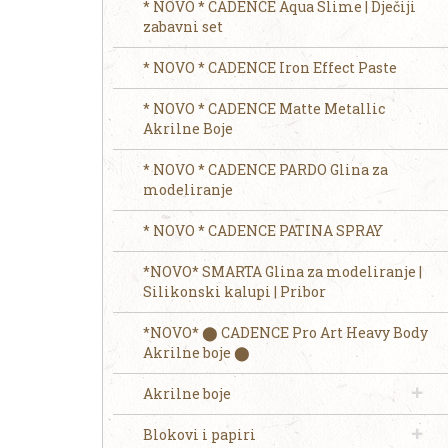
* NOVO * CADENCE Aqua Slime | Dječiji
zabavni set
* NOVO * CADENCE Iron Effect Paste
* NOVO * CADENCE Matte Metallic
Akrilne Boje
* NOVO * CADENCE PARDO Glina za
modeliranje
* NOVO * CADENCE PATINA SPRAY
*NOVO* SMARTA Glina za modeliranje |
Silikonski kalupi | Pribor
*NOVO* ⬤ CADENCE Pro Art Heavy Body
Akrilne boje ⬤
Akrilne boje
Blokovi i papiri