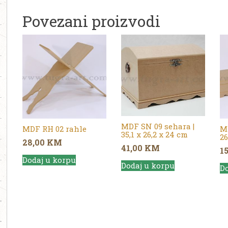
Povezani proizvodi
MDF SN 09 sehara |
MDF RH 02 rahle
MD
35,1 x 26,2 x 24 cm
26
28,00
KM
41,00
KM
1
Dodaj u korpu
Dodaj u korpu
Do