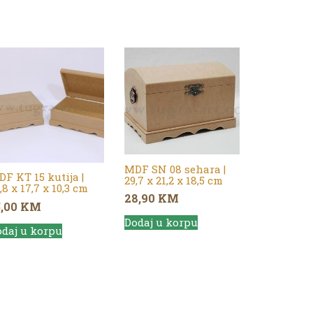
MDF SN 08 sehara |
F KT 15 kutija |
29,7 x 21,2 x 18,5 cm
,8 x 17,7 x 10,3 cm
28,90
KM
5,00
KM
Dodaj u korpu
daj u korpu