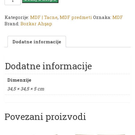
TP
30
tacna
Kategorije:
MDF | Tacne
,
MDF predmeti
Oznaka:
MDF
|
Brand:
Bozkar Ahşap
34,5
x
Dodatne informacije
34,5
x
5
cm
Dodatne informacije
količina
Dimenzije
34,5 × 34,5 × 5 cm
Povezani proizvodi