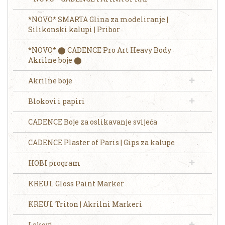
*NOVO* SMARTA Glina za modeliranje |
Silikonski kalupi | Pribor
*NOVO* ⬤ CADENCE Pro Art Heavy Body
Akrilne boje ⬤
Akrilne boje
Blokovi i papiri
CADENCE Boje za oslikavanje svijeća
CADENCE Plaster of Paris | Gips za kalupe
HOBI program
KREUL Gloss Paint Marker
KREUL Triton | Akrilni Markeri
Lakovi