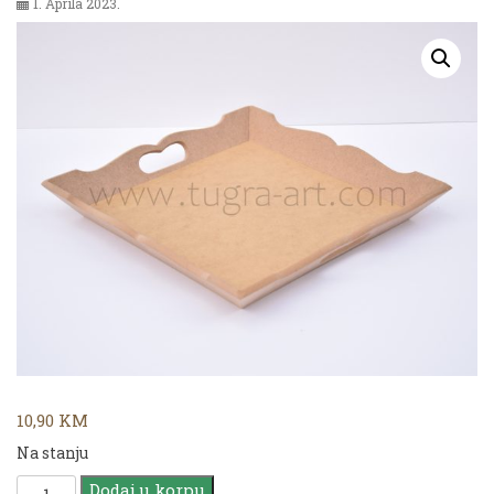
1. Aprila 2023.
10,90
KM
Na stanju
MDF
Dodaj u korpu