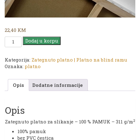
22,40
KM
Platno
Dodaj u korpu
|
TG
40
Kategorija:
Zategnuto platno | Platno na blind ramu
x
Oznaka:
platno
90
cm
Opis
Dodatne informacije
količina
Opis
2
Zategnuto platno za slikanje – 100 % PAMUK – 311 g/m
100% pamuk
bez PVC čestica